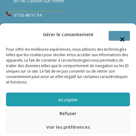
89140 Courlon-sur-Yonne
07.60.48.91.94
qualydiet@gmail.com
Gérer le consentement
Nos partenaires
Pour offrir les meilleures expériences, nous utilisons des technologies
telles que les cookies pour stocker et/ou accéder aux informations des
Ogusthym
appareils. Le fait de consentir à ces technologies nous permettra de
traiter des données telles que le comportement de navigation ou les ID
FormYou
uniques sur ce site. Le fait de ne pas consentir ou de retirer son
consentement peut avoir un effet négatif sur certaines caractéristiques
et fonctions.
Accepter
©
Graphicomm
Refuser
Copyright © 2025 Qualydiet - Tous droits réservés
RGPD
CGU
Plan de site
Voir les préférences