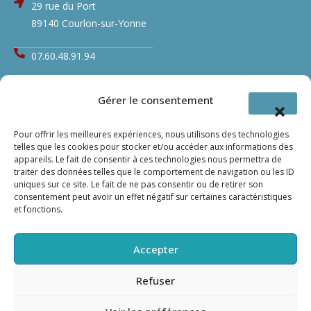
29 rue du Port
89140 Courlon-sur-Yonne
07.60.48.91.94
qualydiet@gmail.com
Gérer le consentement
Nos partenaires
Pour offrir les meilleures expériences, nous utilisons des technologies
telles que les cookies pour stocker et/ou accéder aux informations des
Ogusthym
appareils. Le fait de consentir à ces technologies nous permettra de
traiter des données telles que le comportement de navigation ou les ID
FormYou
uniques sur ce site. Le fait de ne pas consentir ou de retirer son
consentement peut avoir un effet négatif sur certaines caractéristiques
et fonctions.
Accepter
©
Graphicomm
Refuser
Copyright © 2025 Qualydiet - Tous droits réservés
RGPD
CGU
Plan de site