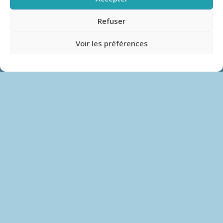
Refuser
Voir les préférences
Formations populaires
Spécificité de l’alimentation de la personne en situation de
handicap
Elaboration des textures modifiées
Formation spécifique en hygiène alimentaire en restauration
collective
Formation spécifique en hygiène alimentaire en restauration
commerciale